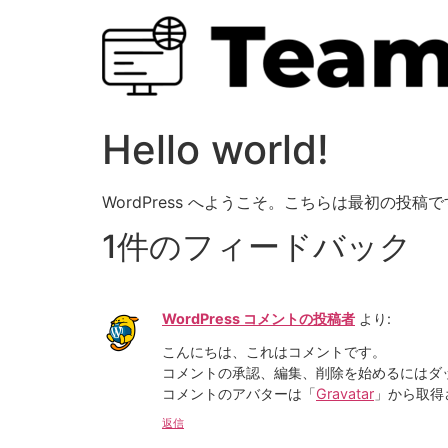
コ
ン
テ
ン
ツ
に
Hello world!
ス
キ
WordPress へようこそ。こちらは最初の
ッ
プ
1件のフィードバック
WordPress コメントの投稿者
より:
こんにちは、これはコメントです。
コメントの承認、編集、削除を始めるにはダ
コメントのアバターは「
Gravatar
」から取得
返信